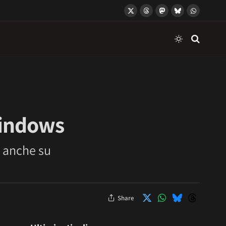
X
Threads
Mastodon
Bluesky
WhatsApp
(Twitter)
Windows
e anche su
Share