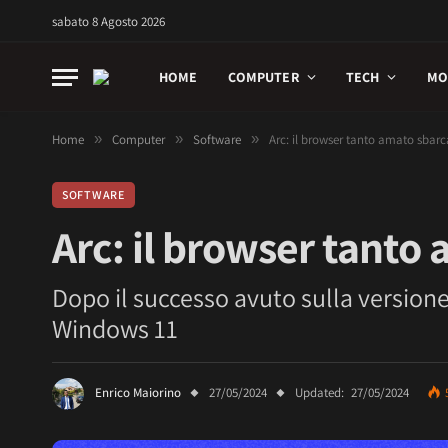
sabato 8 Agosto 2026
HOME
COMPUTER
TECH
MO
Home
»
Computer
»
Software
»
Arc: il browser tanto amato sba
SOFTWARE
Arc: il browser tant
Dopo il successo avuto sulla version
Windows 11
Enrico Maiorino
27/05/2024
Updated:
27/05/2024