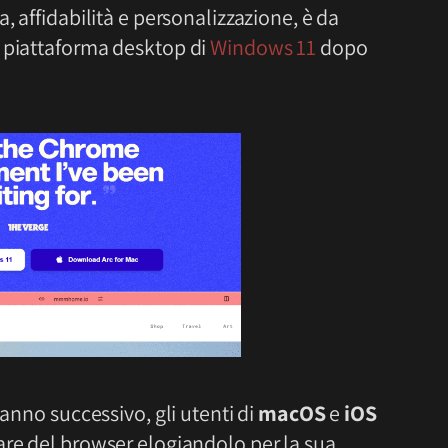
, affidabilità e personalizzazione, è da
a piattaforma desktop di
Windows 11
dopo
’anno successivo, gli utenti di
macOS
e
iOS
are del browser elogiandolo per la sua