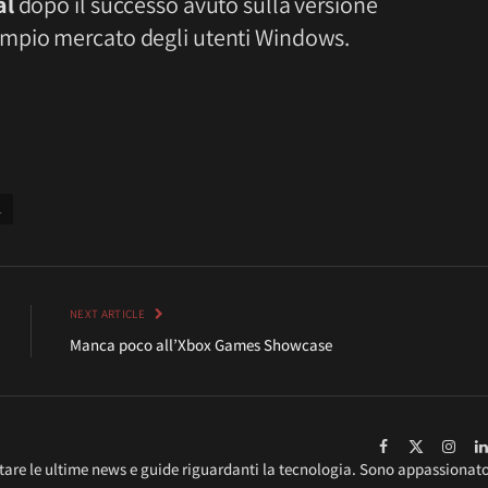
al
dopo il successo avuto sulla versione
ampio mercato degli utenti Windows.
1
NEXT ARTICLE
Manca poco all’Xbox Games Showcase
Facebook
X
Inst
tare le ultime news e guide riguardanti la tecnologia. Sono appassionat
(Twitter)