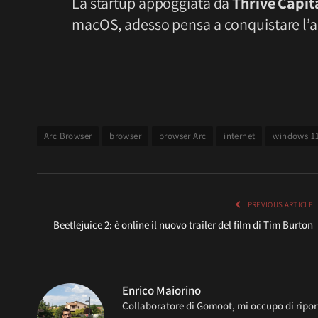
La startup appoggiata da
Thrive Capit
macOS, adesso pensa a conquistare l’
Arc Browser
browser
browser Arc
internet
windows 1
PREVIOUS ARTICLE
Beetlejuice 2: è online il nuovo trailer del film di Tim Burton
Enrico Maiorino
Collaboratore di Gomoot, mi occupo di ripor