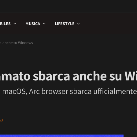
BILES
MUSICA
LIFESTYLE
rca anche su Windows
o amato sbarca anche su 
e macOS, Arc browser sbarca ufficialment
53