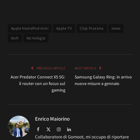
Apple HomePod mini
Apple TV
Chip Proxima
news
tech
tecnologia
PREVIOUS ARTICLE
NEXT ARTICLE
Acer Predator Connect X5 5G:
Samsung Galaxy Ring: in arrivo
il router con un focus sul
nuove misure a gennaio
gaming
Enrico Maiorino
Facebook
X
Instagram
LinkedIn
(Twitter)
Collaboratore di Gomoot, mi occupo di riportare