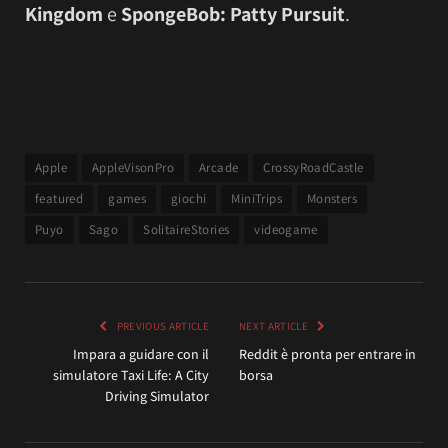
Kingdom
e
SpongeBob: Patty Pursuit
.
Apple
AppleVisonPro
Arcade
CrossyRoadCastle
featured
games
giochi
MiniTrips
Monsters
Puyo
Sago
SolitaireStories
videogame
PREVIOUS ARTICLE
NEXT ARTICLE
Impara a guidare con il
Reddit è pronta per entrare in
simulatore Taxi Life: A City
borsa
Driving Simulator