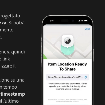
progettato
zza
. Si potrà
tamente
.
nera quindi
o link
zzare il
zione su una
in tempo
n
timestamp
ll’ultimo