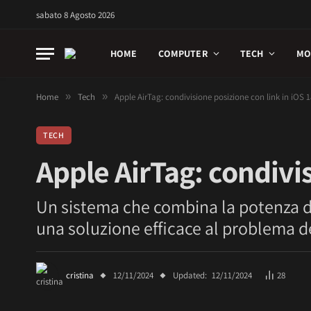
sabato 8 Agosto 2026
HOME
COMPUTER
TECH
MO
Home
»
Tech
»
Apple AirTag: condivisione posizione con link in iOS 1
TECH
Apple AirTag: condivis
Un sistema che combina la potenza dell
una soluzione efficace al problema de
cristina
12/11/2024
Updated:
12/11/2024
28