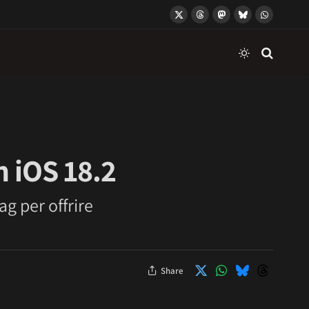
X
Threads
Mastodon
Bluesky
WhatsApp
(Twitter)
n iOS 18.2
g per offrire
Share