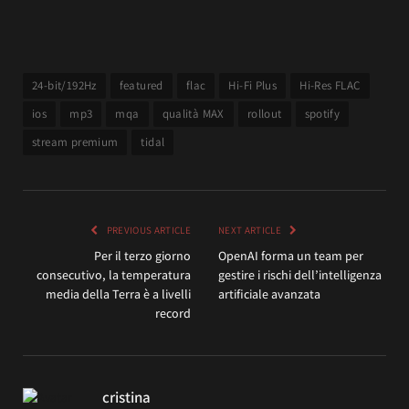
24-bit/192Hz
featured
flac
Hi-Fi Plus
Hi-Res FLAC
ios
mp3
mqa
qualità MAX
rollout
spotify
stream premium
tidal
PREVIOUS ARTICLE
NEXT ARTICLE
Per il terzo giorno
OpenAI forma un team per
consecutivo, la temperatura
gestire i rischi dell’intelligenza
media della Terra è a livelli
artificiale avanzata
record
cristina