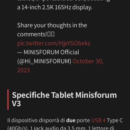
a 14-inch 2.5K 165Hz display.
Share your thoughts in the
comments!👂🏻
pic.twitter.com/HjxYSObxkz
— MINISFORUM Official
(@Hi_MINISFORUM)
October 30,
2023
Specifiche T
ablet Minisforum
V3
Il dispositivo disporrà di
due
porte
USB 4
Type C
(40Gb/s), 1 jack audio da 3,5 mm, 1 lettore di