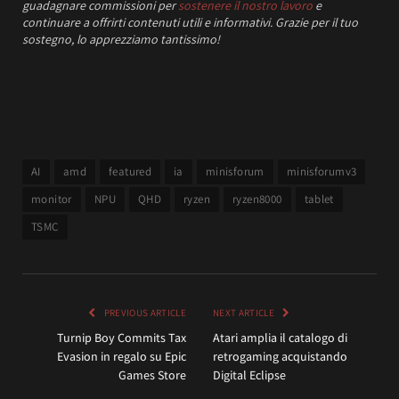
guadagnare commissioni per
sostenere il nostro lavoro
e
continuare a offrirti contenuti utili e informativi.
Grazie per il tuo
sostegno, lo apprezziamo tantissimo!
AI
amd
featured
ia
minisforum
minisforumv3
monitor
NPU
QHD
ryzen
ryzen8000
tablet
TSMC
PREVIOUS ARTICLE
NEXT ARTICLE
Turnip Boy Commits Tax
Atari amplia il catalogo di
Evasion in regalo su Epic
retrogaming acquistando
Games Store
Digital Eclipse