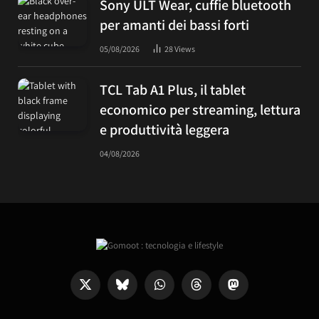
Sony ULT Wear, cuffie bluetooth
per amanti dei bassi forti
05/08/2026
28
Views
TCL Tab A1 Plus, il tablet
economico per streaming, lettura
e produttività leggera
04/08/2026
X
Bluesky
WhatsApp
Threads
Mastodon
(Twitter)