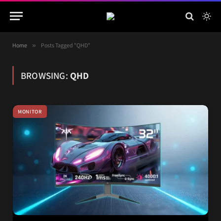
Home
»
Posts Tagged "QHD"
BROWSING:
QHD
MONITOR