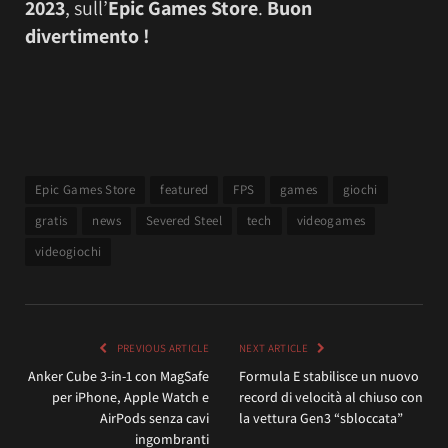
2023
, sull’
Epic Games Store
.
Buon
divertimento !
Epic Games Store
featured
FPS
games
giochi
gratis
news
Severed Steel
tech
videogames
videogiochi
PREVIOUS ARTICLE
NEXT ARTICLE
Anker Cube 3-in-1 con MagSafe
Formula E stabilisce un nuovo
per iPhone, Apple Watch e
record di velocità al chiuso con
AirPods senza cavi
la vettura Gen3 “sbloccata”
ingombranti