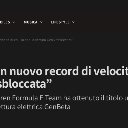
BILES
MUSICA
LIFESTYLE
elocità al chiuso con la vettura Gen3 “sbloccata”
n nuovo record di velocit
sbloccata”
en Formula E Team ha ottenuto il titolo uf
ura elettrica GenBeta