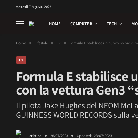
venerdì 7 Agosto 2026
HOME
COMPUTER
TECH
MO
Home
»
Lifestyle
»
EV
»
Formula E stabilisce un nuovo record di v
EV
Formula E stabilisce u
con la vettura Gen3 “
Il pilota Jake Hughes del NEOM McLar
GUINNESS WORLD RECORDS sulla vett
cristina
28/07/2023
Updated:
28/07/2023