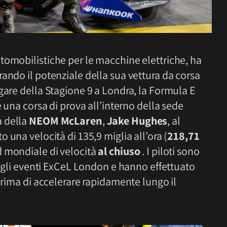
utomobilistiche per le macchine elettriche, ha
ando il potenziale della sua vettura da corsa
gare della Stagione 9 a Londra, la Formula E
e una corsa di prova all’interno della sede
ta della
NEOM McLaren
,
Jake Hughes
, al
o una velocità di 135,9 miglia all’ora (
218,71
d mondiale di velocità
al chiuso
. I piloti sono
 degli eventi ExCeL London e hanno effettuato
 prima di accelerare rapidamente lungo il