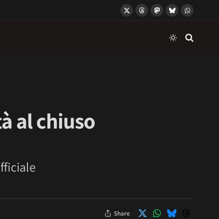
X
Threads
Mastodon
Bluesky
WhatsApp
(Twitter)
à al chiuso
ficiale
Share