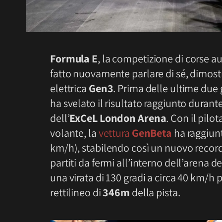
Formula E
, la competizione di corse a
fatto nuovamente parlare di sé, dimostr
elettrica
Gen3
. Prima delle ultime due 
ha svelato il risultato raggiunto durant
dell’
ExCeL London Arena
. Con il pilo
volante, la
vettura
GenBeta
ha raggiunt
km/h), stabilendo così un nuovo recor
partiti da fermi all’interno dell’arena
una virata di 130 gradi a circa 40 km/h
rettilineo di
346m
della pista.