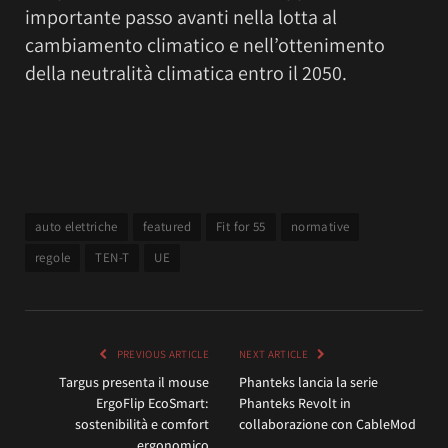
importante passo avanti nella lotta al
cambiamento climatico e nell’ottenimento
della neutralità climatica entro il 2050.
auto elettriche
featured
Fit for 55
normative
regole
TEN-T
UE
PREVIOUS ARTICLE
NEXT ARTICLE
Targus presenta il mouse
Phanteks lancia la serie
ErgoFlip EcoSmart:
Phanteks Revolt in
sostenibilità e comfort
collaborazione con CableMod
ergonomico