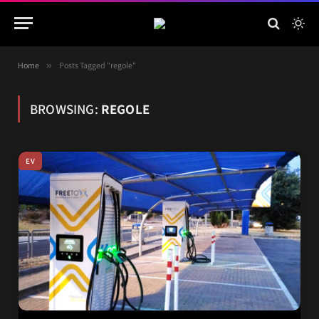
Home
»
Posts Tagged "regole"
BROWSING:
REGOLE
EV