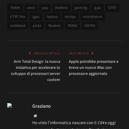
7940H
amd
apu
Beelink
gaming
gpu
GTR7
GTR7 Pro
igpu
laptop
minipc
minisforum
notebook
picks
Radeon
RDNA
UM790
PREVIOUS ARTICLE
NEXT ARTICLE
Arm Total Design: la nuova
Apple potrebbe presentare a
iniziativa per accelerare lo
breve un nuovo iMac con
sviluppo di processori server
processore aggiornato
custom
Graziano
Website
Ho visto l'informatica nascere con il
C64
e oggi