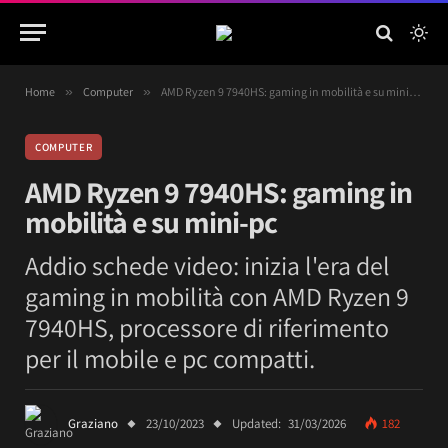
Home
»
Computer
»
AMD Ryzen 9 7940HS: gaming in mobilità e su mini-pc
COMPUTER
AMD Ryzen 9 7940HS: gaming in
mobilità e su mini-pc
Addio schede video: inizia l'era del
gaming in mobilità con AMD Ryzen 9
7940HS, processore di riferimento
per il mobile e pc compatti.
Graziano
23/10/2023
Updated:
31/03/2026
182