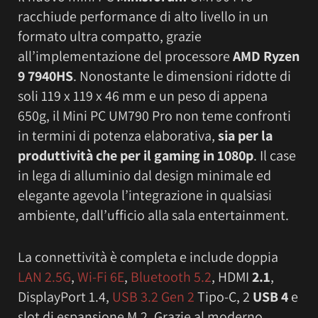
racchiude performance di alto livello in un
formato ultra compatto, grazie
all’implementazione del processore
AMD Ryzen
9 7940HS
. Nonostante le dimensioni ridotte di
soli 119 x 119 x 46 mm e un peso di appena
650g, il Mini PC UM790 Pro non teme confronti
in termini di potenza elaborativa,
sia per la
produttività che per il gaming in 1080p
. Il case
in lega di alluminio dal design minimale ed
elegante agevola l’integrazione in qualsiasi
ambiente, dall’ufficio alla sala entertainment.
La connettività è completa e include doppia
LAN 2.5G
,
Wi-Fi 6E
,
Bluetooth 5.2
, HDMI
2.1
,
DisplayPort 1.4,
USB 3.2 Gen 2
Tipo-C, 2
USB 4
e
slot di espansione M.2. Grazie al moderno