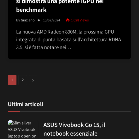
si dimostra una potente iGPU nei
benchmark
By
Graziano
15/07/2024
1.028
Views
La nuova AMD Radeon 890M, la prossima GPU
integrata di punta basata sull’architettura RDNA
3.5, si è fatta notare nei…
Next
1
2
Ultimi articoli
ASUS Vivobook Go 15, il
notebook essenziale