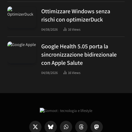
Ottimizzare Windows senza
rischi con optimizerDuck
04/08/2026
16
Views
Google Health 5.05 porta la
sincronizzazione bidirezionale
con Apple Salute
04/08/2026
16
Views
X
Bluesky
WhatsApp
Threads
Mastodon