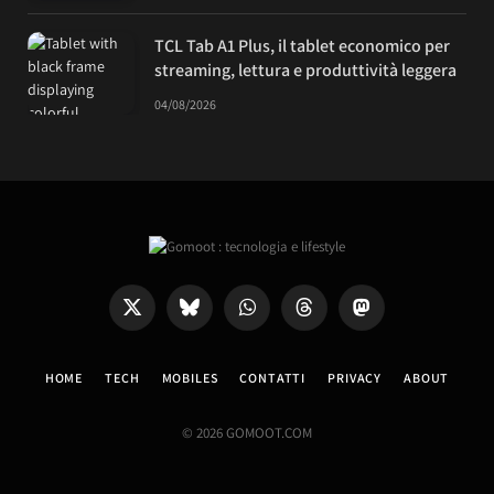
TCL Tab A1 Plus, il tablet economico per
streaming, lettura e produttività leggera
04/08/2026
X
Bluesky
WhatsApp
Threads
Mastodon
(Twitter)
HOME
TECH
MOBILES
CONTATTI
PRIVACY
ABOUT
© 2026 GOMOOT.COM