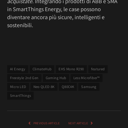
acquistate
. Integrando i prodotti di ABB e SMA
in SmartThings Energy, le case possono
diventare ancora più sicure, intelligenti e
sostenibili.
AI Energy
ClimateHub
EHS Mono R290
featured
Freestyle 2nd Gen
Gaming Hub
Less Microfiber™
Micro LED
Neo QLED 8K
Q80C4K
Samsung
SmartThings
PREVIOUS ARTICLE
NEXT ARTICLE