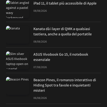
iPad 11, il tablet più accessibile di Apple
08/08/2026
Kanata dà i layer di QMK a qualsiasi
tastiera, anche a quella del portatile
08/08/2026
ASUS Vivobook Go 15, il notebook
essenziale
07/08/2026
Beacon Pines, il romanzo interattivo di
Hiding Spot tra favole e inquietanti
misteri
06/08/2026