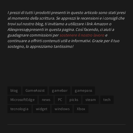
I prezzi di tutti i prodotti presenti in questo articolo sono stati presi
al momento della scrittura.
Se apprezzi le recensioni e i consigli che
trovi sul nostro blog, ti invitiamo a utilizzare i link Amazon o
Aliexpress🧺presenti in questa pagina. Così facendo, ci aiuti a
guadagnare commissioni per
sostenere il nostro lavoro
e
continuare a offrirti contenuti utili e informativi.
Grazie per il tuo
sostegno, lo apprezziamo tantissimo!
blog
GameAssist
gamebar
gamepass
MicrosoftEdge
news
PC
picks
steam
tech
tecnologia
widget
windows
Xbox