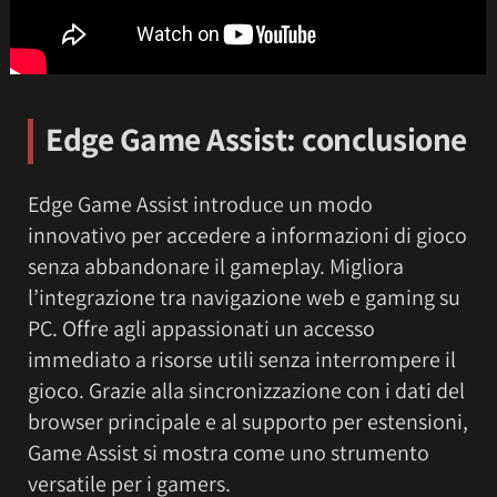
Edge Game Assist: conclusione
Edge Game Assist introduce un modo
innovativo per accedere a informazioni di gioco
senza abbandonare il gameplay. Migliora
l’integrazione tra navigazione web e gaming su
PC. Offre agli appassionati un accesso
immediato a risorse utili senza interrompere il
gioco. Grazie alla sincronizzazione con i dati del
browser principale e al supporto per estensioni,
Game Assist si mostra come uno strumento
versatile per i gamers.