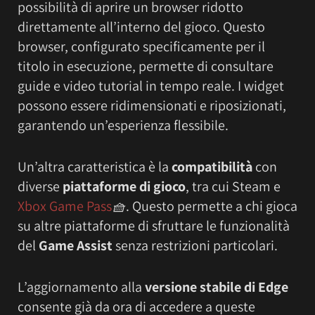
possibilità di aprire un browser ridotto
direttamente all’interno del gioco. Questo
browser, configurato specificamente per il
titolo in esecuzione, permette di consultare
guide e video tutorial in tempo reale. I widget
possono essere ridimensionati e riposizionati,
garantendo un’esperienza flessibile.
Un’altra caratteristica è la
compatibilità
con
diverse
piattaforme di gioco
, tra cui Steam e
Xbox Game Pass
🧺
. Questo permette a chi gioca
su altre piattaforme di sfruttare le funzionalità
del
Game Assist
senza restrizioni particolari.
L’aggiornamento alla
versione stabile di Edge
consente già da ora di accedere a queste