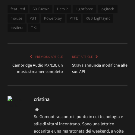
featured
GX Brown
Hero 2
Lightforce
logitech
mouse
PBT
Powerplay
PTFE
RGB Lightsync
tastiera
TKL
PREVIOUS ARTICLE
NEXT ARTICLE
Cambridge Audio MXN10, un
Strava annuncia modifiche alle
music streamer completo
sue API
cristina
Website
Su Gomoot racconto il punto in cui tecnologia e
stile di vita si incontrano. Sono una lettrice
accanita e una maratoneta dei weekend, a volte