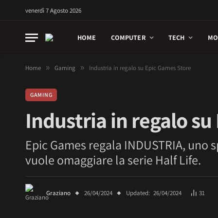
venerdì 7 Agosto 2026
HOME
COMPUTER
TECH
MO
Home
»
Gaming
»
Industria in regalo su Epic Games Store
GAMING
Industria in regalo s
Epic Games regala INDUSTRIA, uno sp
vuole omaggiare la serie Half Life.
Graziano
26/04/2024
Updated:
26/04/2024
31