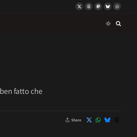
X
Threads
Mastodon
Bluesky
WhatsApp
(Twitter)
ben fatto che
Share