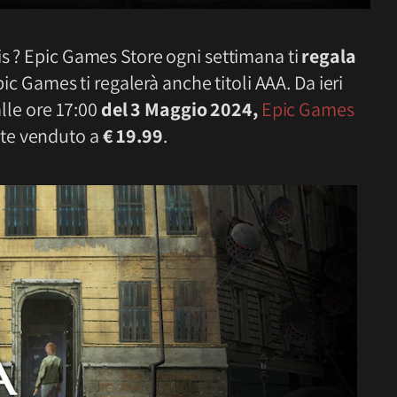
is ? Epic Games Store ogni settimana ti
regala
pic Games ti regalerà anche titoli AAA. Da ieri
alle ore 17:00
del 3 Maggio 2024,
Epic Games
te venduto a
€ 19.99
.