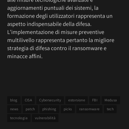
aggiornamenti puntuali dei sistemi, la
formazione degli utilizzatori rappresenta un
aspetto indispensabile della difesa.
L’implementazione di misure preventive
multilivello rappresenta pertanto la migliore
strategia di difesa contro il ransomware e
minacce affini.
blog
CISA
Cybersecurity
estorsione
FBI
Medusa
news
patch
phishing
picks
ransomware
tech
tecnologia
vulnerabilità