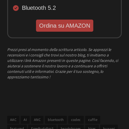
Bluetooth 5.2
Ordina su AMAZON
Prezzi presi al momento della scrittura articolo.
Se apprezzi le
recensioni e i consigli che trovi sul nostro blog, ti invitiamo a
utilizzare i link Amazon presenti in queste pagine. Così facendo, ci
aiuterai a sostenere il nostro lavoro e a continuare a offrirti
contenuti utili e informativi.
Grazie per il tuo sostegno, lo
apprezziamo tantissimo !
AAC
AI
ANC
bluetooth
codec
cuffie
featured
FreeBudsPro3
headphones
hires
huawei