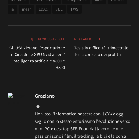
ia
inear
LDAC
SBC
TWS
PREVIOUS ARTICLE
NEXT ARTICLE
Gli USA vietano l’esportazione
Tesla in difficoltà: trimestrale
in Cina delle GPU Nvidia per l’
Tesla con calo dei profitti
intelligenza artificiale A800 e
H800
Graziano
Website
Ho visto l'informatica nascere con il
C64
e oggi
seguo con lo stesso entusiasmo l'evoluzione verso
mini PC e desktop SFF. Fuori dal lavoro, le mie
passioni sono i film, il trekking, la bici e la corsa.