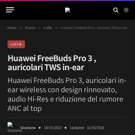
Home
»
Musica
»
Cuffie
»
Huawei FreeBuds Pro 3 , auricolari TWS in-ear
CUFFIE
Huawei FreeBuds Pro 3 ,
auricolari TWS in-ear
Huawei FreeBuds Pro 3, auricolari in-
ear wireless con design rinnovato,
audio Hi-Res e riduzione del rumore
ANC al top
Graziano
18/10/2023
Updated:
31/03/2026