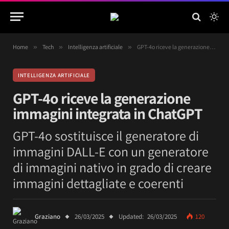
Home
»
Tech
»
Intelligenza artificiale
»
GPT-4o riceve la generazione immagini integrata in ChatGPT
INTELLIGENZA ARTIFICIALE
GPT-4o riceve la generazione
immagini integrata in ChatGPT
GPT-4o sostituisce il generatore di
immagini DALL-E con un generatore
di immagini nativo in grado di creare
immagini dettagliate e coerenti
Graziano
26/03/2025
Updated:
26/03/2025
120