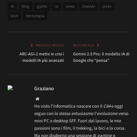
AI
blog
gpt4o
ia
news
OpenAI
picks
tech
tecnologia
PREVIOUS ARTICLE
NEXT ARTICLE
ARC-AGI-2 mette in crisi i
Gemini 2.5 Pro: il modello IA di
modelli IA più avanzati
Google che “pensa”
Graziano
Website
Ho visto l'informatica nascere con il
C64
e oggi
seguo con lo stesso entusiasmo l'evoluzione verso
mini PC e desktop SFF. Fuori dal lavoro, le mie
passioni sono i film, il trekking, la bici e la corsa.
Ma non disdegno una sessione di
gaming
o