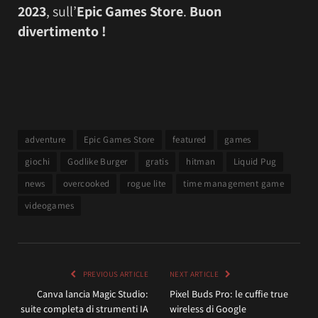
2023
, sull’
Epic Games Store
.
Buon
divertimento !
adventure
Epic Games Store
featured
games
giochi
Godlike Burger
gratis
hitman
Liquid Pug
news
overcooked
rogue lite
time management game
videogames
PREVIOUS ARTICLE
NEXT ARTICLE
Canva lancia Magic Studio:
Pixel Buds Pro: le cuffie true
suite completa di strumenti IA
wireless di Google