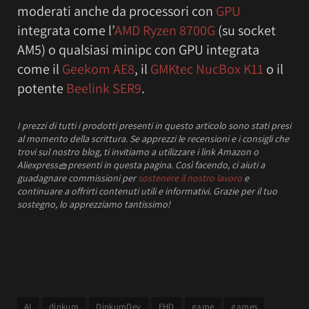
moderati anche da processori con
GPU
integrata come l’
AMD Ryzen 8700G
(su socket
AM5) o qualsiasi minipc con GPU integrata
come il
Geekom AE8
, il
GMKtec NucBox K11
o il
potente
Beelink SER9
.
I prezzi
di tutti i prodotti presenti in questo articolo sono stati presi
al momento della scrittura.
Se apprezzi le recensioni e i consigli che
trovi sul nostro blog, ti invitiamo a utilizzare i link Amazon o
Aliexpress
🧺
presenti in questa pagina. Così facendo, ci aiuti a
guadagnare commissioni per
sostenere il nostro lavoro
e
continuare a offrirti contenuti utili e informativi.
Grazie per il tuo
sostegno, lo apprezziamo tantissimo!
AI
dinkum
DinkumDev
FHD
game
games