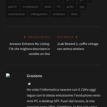
giochi
multiplayer
news
PC
picks
rpg
simulazione
videogames
windows
Xbox
PREVIOUS ARTICLE
NEXT ARTICLE
Amazon Enhance My Listing:
JLab Rewind 2, cuffie vintage
l’IA che migliora descrizioni e
con anima wireless
vendite on line
Graziano
Website
Ho visto l'informatica nascere con il
C64
e oggi
seguo con lo stesso entusiasmo l'evoluzione verso
mini PC e desktop SFF. Fuori dal lavoro, le mie
passioni sono i film, il trekking, la bici e la corsa.