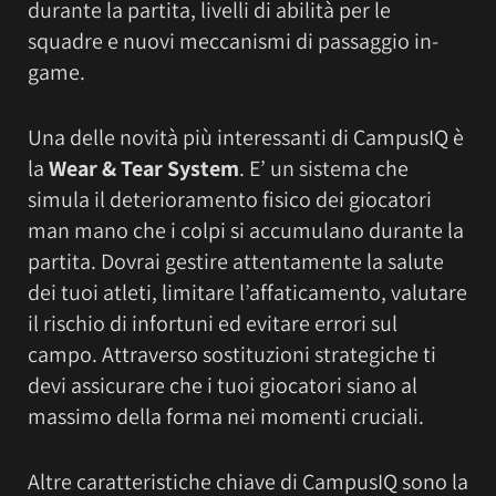
durante la partita, livelli di abilità per le
squadre e nuovi meccanismi di passaggio in-
game.
Una delle novità più interessanti di CampusIQ è
la
Wear & Tear System
. E’ un sistema che
simula il deterioramento fisico dei giocatori
man mano che i colpi si accumulano durante la
partita. Dovrai gestire attentamente la salute
dei tuoi atleti, limitare l’affaticamento, valutare
il rischio di infortuni ed evitare errori sul
campo. Attraverso sostituzioni strategiche ti
devi assicurare che i tuoi giocatori siano al
massimo della forma nei momenti cruciali.
Altre caratteristiche chiave di CampusIQ sono la