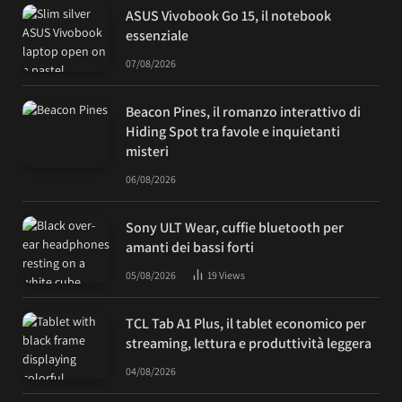
ASUS Vivobook Go 15, il notebook
essenziale
07/08/2026
Beacon Pines, il romanzo interattivo di
Hiding Spot tra favole e inquietanti
misteri
06/08/2026
Sony ULT Wear, cuffie bluetooth per
amanti dei bassi forti
05/08/2026
19
Views
TCL Tab A1 Plus, il tablet economico per
streaming, lettura e produttività leggera
04/08/2026