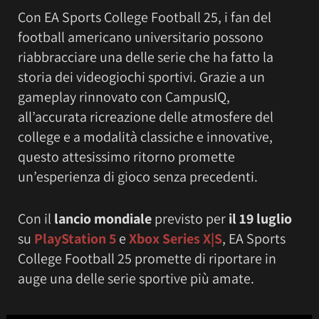
Con EA Sports College Football 25, i fan del
football americano universitario possono
riabbracciare una delle serie che ha fatto la
storia dei videogiochi sportivi. Grazie a un
gameplay rinnovato con CampusIQ,
all’accurata ricreazione delle atmosfere del
college e a modalità classiche e innovative,
questo attesissimo ritorno promette
un’esperienza di gioco senza precedenti.
Con il
lancio mondiale
previsto per
il 19 luglio
su
PlayStation 5
e
Xbox Series X|S
, EA Sports
College Football 25 promette di riportare in
auge una delle serie sportive più amate.