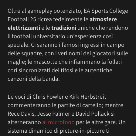
Oltre al gameplay potenziato, EA Sports College
Football 25 ricrea fedelmente le
atmosfere
elettrizzanti
e le
tradizioni
uniche che rendono
il football universitario un’esperienza così
speciale. Ci saranno i famosi ingressi in campo
delle squadre, con i veri nomi dei giocatori sulle
maglie; le mascotte che infiammano la folla; i
cori sincronizzati dei tifosi e le autentiche
canzoni della banda.
Le voci di Chris Fowler e Kirk Herbstreit
commenteranno le partite di cartello; mentre
Rece Davis, Jesse Palmer e David Pollack si
alterneranno
al microfono
per le altre gare. Un
sistema dinamico di picture-in-picture ti