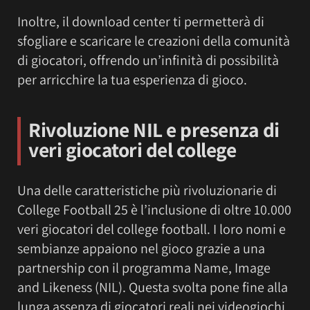
Inoltre, il download center ti permetterà di
sfogliare e scaricare le creazioni della comunità
di giocatori, offrendo un’infinità di possibilità
per arricchire la tua esperienza di gioco.
Rivoluzione NIL e presenza di
veri giocatori del college
Una delle caratteristiche più rivoluzionarie di
College Football 25 è l’inclusione di oltre 10.000
veri giocatori del college football. I loro nomi e
sembianze appaiono nel gioco grazie a una
partnership con il programma Name, Image
and Likeness (NIL). Questa svolta pone fine alla
lunga assenza di giocatori reali nei videogiochi