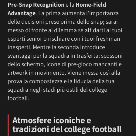
Pre-Snap Recognition
e la
Home-Field
Advantage
. La prima aumenta l’importanza
delle decisioni prese prima dello snap; sarai
messo di fronte al dilemma se affidarti ai tuoi
esperti senior o rischiare con i tuoi freshman
inesperti. Mentre la seconda introduce
svantaggi per la squadra in trasferta; scossoni
dello schermo, icone di pre-gioco mancanti e
artwork in movimento. Viene messa così alla
prova la compostezza e la fiducia della tua
squadra negli stadi più ostili del college
football.
Atmosfere iconiche e
tradizioni del college football