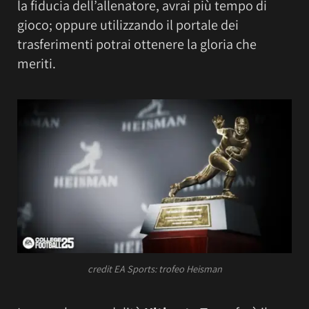
la fiducia dell’allenatore, avrai più tempo di
gioco; oppure utilizzando il portale dei
trasferimenti potrai ottenere la gloria che
meriti.
credit EA Sports: trofeo Heisman