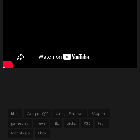
blog
CampusIQ™
CollegeFootball
EASports
gameplay
news
NIL
picks
PS5
tech
tecnologia
Xbox