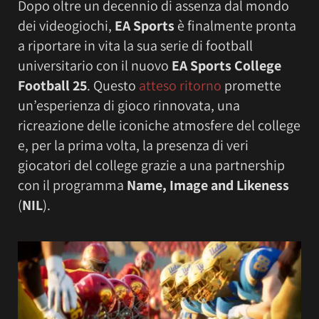
Dopo oltre un decennio di assenza dal mondo
dei videogiochi,
EA Sports
è finalmente pronta
a riportare in vita la sua serie di football
universitario con il nuovo
EA Sports College
Football 25
. Questo
atteso ritorno
promette
un’esperienza di gioco rinnovata, una
ricreazione delle iconiche atmosfere del college
e, per la prima volta, la presenza di veri
giocatori del college grazie a una partnership
con il programma
Name, Image and Likeness
(
NIL
).