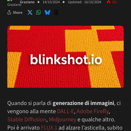
Graziano
14/10/2024
Updated:
16/10/2024
381
Share
Quando si parla di
generazione di immagini
, ci
vengono alla mente
DALL-E
,
Adobe Firefly
,
Stable Diffusion
,
Midjourney
e qualche altro.
Poi è arrivato
FLUX.1
ad alzare l’asticella, subito