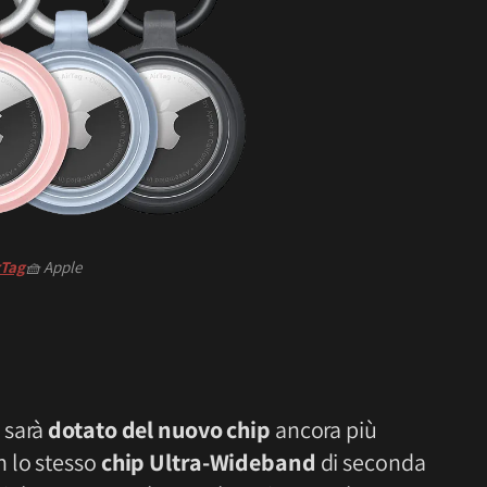
rTag
🧺
Apple
 sarà
dotato del nuovo chip
ancora più
 lo stesso
chip Ultra-Wideband
di seconda