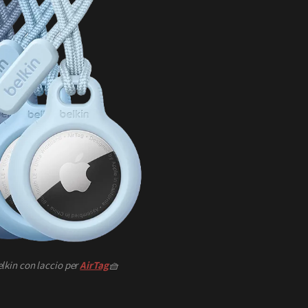
lkin con laccio per
AirTag
🧺