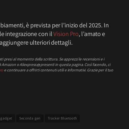
biamenti, è prevista per l’inizio del 2025. In
e integrazione con il
Vision Pro
, l’amato e
ggiungere ulteriori dettagli.
ati presi al momento della scrittura.
Se apprezzi le recensioni e i
link Amazon o Aliexpress
🧺
presenti in questa pagina. Così facendo, ci
ro
e continuare a offrirti contenuti utili e informativi.
Grazie per il tuo
gadget
Seconda gen
Tracker Bluetooth