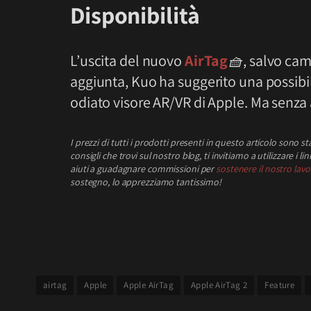
Disponibilità
L’uscita del nuovo
AirTag
🧺
, salvo cam
aggiunta, Kuo ha suggerito una possibil
odiato visore AR/VR di Apple. Ma senza a
I prezzi
di tutti i prodotti presenti in questo articolo sono st
consigli che trovi sul nostro blog, ti invitiamo a utilizzare i 
aiuti a guadagnare commissioni per
sostenere il nostro lavo
sostegno, lo apprezziamo tantissimo!
airtag
Apple
Apple AirTag
Apple AirTag 2
Feature