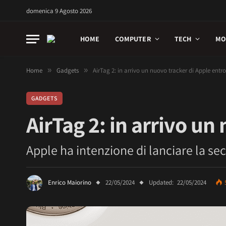
domenica 9 Agosto 2026
HOME
COMPUTER
TECH
MO
Home
»
Gadgets
»
AirTag 2: in arrivo un nuovo tracker di Apple entro
GADGETS
AirTag 2: in arrivo un
Apple ha intenzione di lanciare la sec
Enrico Maiorino
22/05/2024
Updated:
22/05/2024