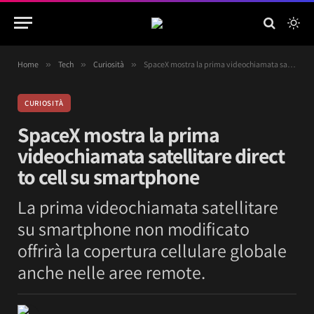
Home
»
Tech
»
Curiosità
»
SpaceX mostra la prima videochiamata satellitare direct to cell su smartphone
CURIOSITÀ
SpaceX mostra la prima
videochiamata satellitare direct
to cell su smartphone
La prima videochiamata satellitare
su smartphone non modificato
offrirà la copertura cellulare globale
anche nelle aree remote.