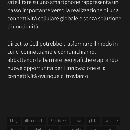
satellitare su uno smartphone rappresenta un
passo importante verso la realizzazione di una
connettività cellulare globale e senza soluzione
di continuità.
Direct to Cell potrebbe trasformare il modo in
cui ci connettiamo e comunichiamo,
abbattendo le barriere geografiche e aprendo
nuove opportunità per l’innovazione e la
connettività ovunque ci troviamo.
blog
directtocell
ElonMusk
news
picks
satellite
SpaceX
starlink
tech
tecnologia
videochiamata