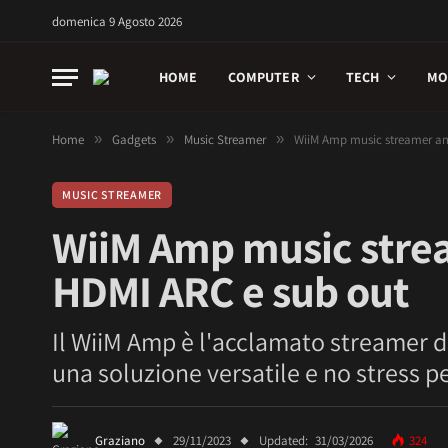
domenica 9 Agosto 2026
HOME
COMPUTER
TECH
MO
Home
»
Gadgets
»
Music Streamer
»
WiiM Amp music streamer am
MUSIC STREAMER
WiiM Amp music strea
HDMI ARC e sub out
Il WiiM Amp è l'acclamato streamer di
una soluzione versatile e no stress p
Graziano
29/11/2023
Updated:
31/03/2026
324