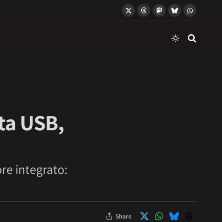
X
Threads
Mastodon
Bluesky
WhatsApp
(Twitter)
ta USB,
re integrato:
Share