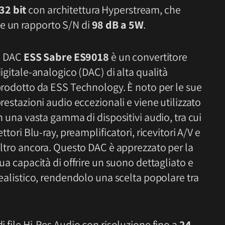
32 bit
con architettura Hyperstream, che
e un rapporto S/N di
98 dB a 5W
.
l DAC
ESS Sabre ES9018
è un convertitore
igitale-analogico (DAC) di alta qualità
rodotto da ESS Technology. È noto per le sue
restazioni audio eccezionali e viene utilizzato
n una vasta gamma di dispositivi audio, tra cui
ettori Blu-ray, preamplificatori, ricevitori A/V e
ltro ancora. Questo DAC è apprezzato per la
ua capacità di offrire un suono dettagliato e
ealistico, rendendolo una scelta popolare tra
.
di file Hi-Res Audio con risoluzione fino a
24