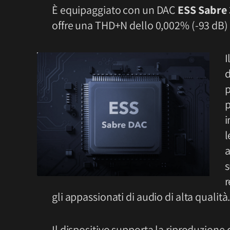
È equipaggiato con un DAC
ESS Sabre 
offre una THD+N dello 0,002% (-93 dB) 
I
d
p
p
i
l
a
s
r
gli appassionati di audio di alta qualità
Il dispositivo supporta la riproduzione 