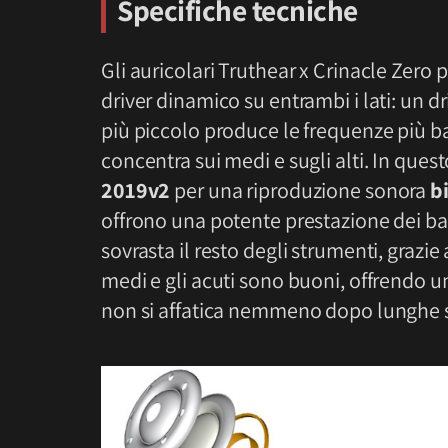
Specifiche tecniche
Gli auricolari Truthear x Crinacle Zer
driver dinamico su entrambi i lati: un d
più piccolo produce le frequenze più bass
concentra sui medi e sugli alti. In ques
2019v2
per una riproduzione sonora
b
offrono una potente prestazione dei b
sovrasta il resto degli strumenti, grazie
medi e gli acuti sono buoni, offrendo u
non si affatica nemmeno dopo lunghe se