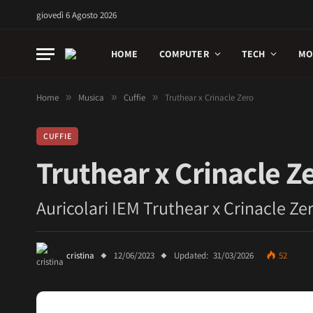
giovedì 6 Agosto 2026
HOME
COMPUTER
TECH
MO
Home
»
Musica
»
Cuffie
»
Truthear x Crinacle Zero
CUFFIE
Truthear x Crinacle Z
Auricolari IEM Truthear x Crinacle Z
cristina
12/06/2023
Updated:
31/03/2026
52