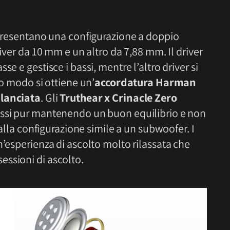
o presentano una configurazione a doppio
river da 10 mm e un altro da 7,88 mm. Il driver
e e gestisce i bassi, mentre l’altro driver si
to modo si ottiene un’
accordatura Harman
ilanciata
. Gli
Truthear x Crinacle Zero
assi pur mantenendo un buon equilibrio e non
 alla configurazione simile a un subwoofer. I
n’esperienza di ascolto molto rilassata che
ssioni di ascolto.