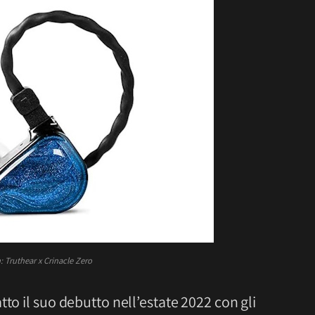
 Truthear x Crinacle Zero
tto il suo debutto nell’estate 2022 con gli