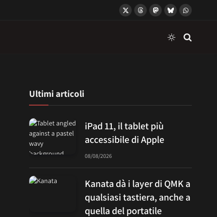
X
Threads
Mastodon
Bluesky
WhatsApp
(Twitter)
Ultimi articoli
iPad 11, il tablet più
accessibile di Apple
08/08/2026
Kanata dà i layer di QMK a
qualsiasi tastiera, anche a
quella del portatile