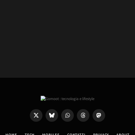
X
Bluesky
WhatsApp
Threads
Mastodon
(Twitter)
HOME
TECH
MOBILES
CONTATTI
PRIVACY
ABOUT