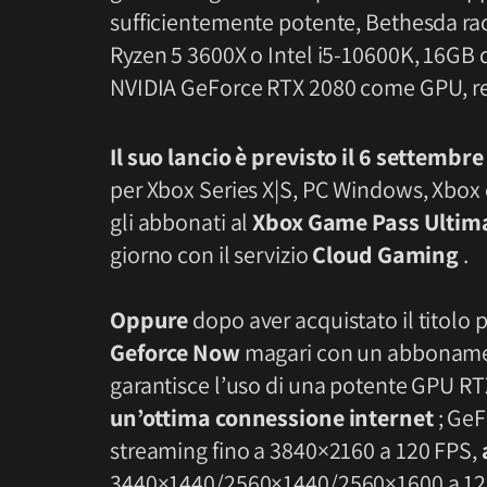
sufficientemente potente, Bethesda r
Ryzen 5 3600X o Intel i5-10600K, 16GB
NVIDIA GeForce RTX 2080 come GPU, req
Il suo lancio è previsto il 6 settembr
per Xbox Series X|S, PC Windows, Xbo
gli abbonati al
Xbox
Game Pass Ultim
giorno con il servizio
Cloud Gaming
.
Oppure
dopo aver acquistato il titolo 
Geforce Now
magari con un abbonam
garantisce l’uso di una potente GPU RT
un’ottima connessione internet
; Ge
streaming fino a 3840×2160 a 120 FPS,
3440×1440/2560×1440/2560×1600 a 12