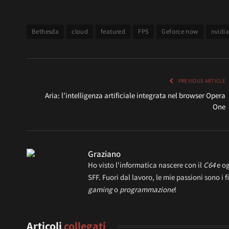
Bethesda
cloud
featured
FPS
Geforce now
nvidi
PREVIOUS ARTICLE
Aria: l’intelligenza artificiale integrata nel browser Opera
One
Graziano
Ho visto l'informatica nascere con il
C64
e og
SFF. Fuori dal lavoro, le mie passioni sono i f
gaming
o
programmazione
!
Articoli
collegati