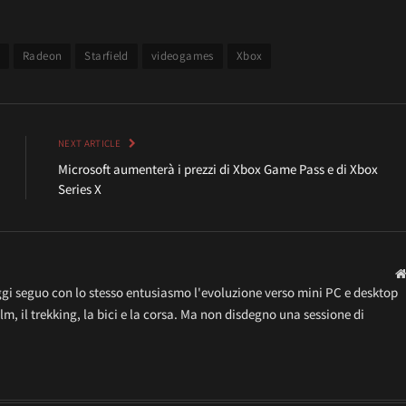
a
Radeon
Starfield
videogames
Xbox
NEXT ARTICLE
Microsoft aumenterà i prezzi di Xbox Game Pass e di Xbox
Series X
gi seguo con lo stesso entusiasmo l'evoluzione verso mini PC e desktop
ilm, il trekking, la bici e la corsa. Ma non disdegno una sessione di