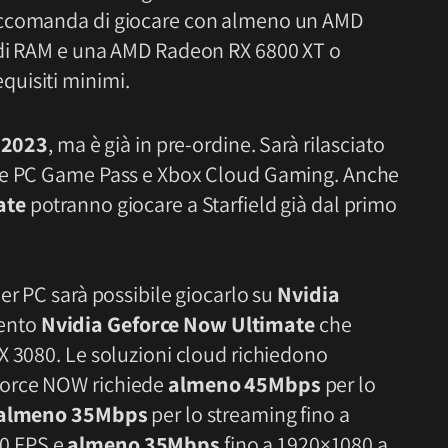
accomanda di giocare con almeno un AMD
 di RAM e una AMD Radeon RX 6800 XT o
uisiti minimi.
e 2023
, ma è già in pre-ordine. Sarà rilasciato
x e PC Game Pass e Xbox Cloud Gaming. Anche
ate
potranno giocare a Starfield già dal primo
per PC sarà possibile giocarlo su
Nvidia
ento
Nvidia Geforce Now Ultimate
che
X 3080. Le soluzioni cloud richiedono
Force NOW richiede
almeno 45Mbps
per lo
almeno 35Mbps
per lo streaming fino a
0 FPS e
almeno 35Mbps
fino a 1920×1080 a