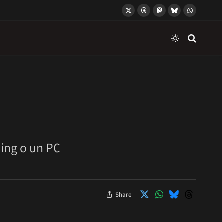
X
Threads
Mastodon
Bluesky
WhatsApp
(Twitter)
ming o un PC
Share