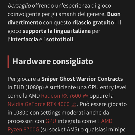
bersaglio
offrendo un’esperienza di gioco
coinvolgente per gli amanti del genere.
Buon
divertimento
con questo
rilascio gratuito
! Il
gioco
supporta la lingua italiana
per
l’
interfaccia
e i
sottotitoli
.
Hardware consigliato
Per giocare a
Sniper Ghost Warrior Contracts
in FHD (1080p) è sufficiente una GPU entry level
come la AMD
Radeon RX 7600
🧺
oppure la
Nvidia GeForce RTX 4060
🧺
. Può essere giocato
in 1080p con settings moderati anche da
processori con
GPU
integrata come l ’
AMD
Ryzen 8700G
(su socket AM5) o qualsiasi minipc