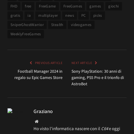
FHD
free
FreeGame
FreeGames
games
giochi
gratis
ia
multiplayer
news
PC
picks
SniperGhostWarrior
Stealth
videogames
WeeklyFreeGames
PREVIOUS ARTICLE
NEXT ARTICLE
Football Manager 2024 in
Sony PlayStation: 30 anni di
regalo su Epic Games Store
gaming, PS5 Pro e il trionfo di
AstroBot
Graziano
Website
Ho visto l'informatica nascere con il
C64
e oggi