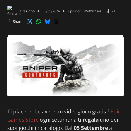
Graziano
05/09/2024
Updated:
05/09/2024
21
Share
Ti piacerebbe avere un videogioco gratis ?
Epic
Games Store
ogni settimana ti
regala
uno dei
suoi giochi in catalogo. Dal
05 Settembre
a