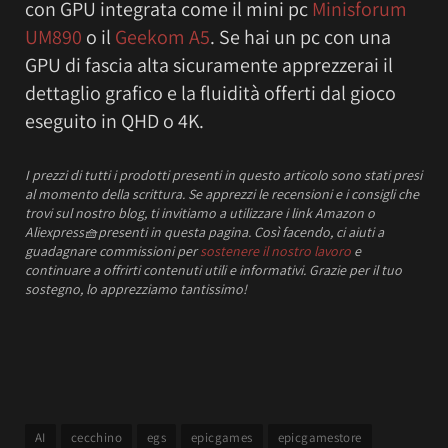
con GPU integrata come il mini pc
Minisforum
UM890
o il
Geekom A5
. Se hai un pc con una
GPU di fascia alta sicuramente apprezzerai il
dettaglio grafico e la fluidità offerti dal gioco
eseguito in QHD o 4K.
I prezzi
di tutti i prodotti presenti in questo articolo sono stati presi
al momento della scrittura.
Se apprezzi le recensioni e i consigli che
trovi sul nostro blog, ti invitiamo a utilizzare i link Amazon o
Aliexpress
🧺
presenti in questa pagina. Così facendo, ci aiuti a
guadagnare commissioni per
sostenere il nostro lavoro
e
continuare a offrirti contenuti utili e informativi.
Grazie per il tuo
sostegno, lo apprezziamo tantissimo!
AI
cecchino
egs
epicgames
epicgamestore