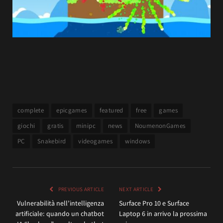
complete
epicgames
featured
free
games
giochi
gratis
minipc
news
NoumenonGames
PC
Snakebird
videogames
windows
PREVIOUS ARTICLE
NEXT ARTICLE
Vulnerabilità nell’intelligenza
Surface Pro 10 e Surface
artificiale: quando un chatbot
Laptop 6 in arrivo la prossima