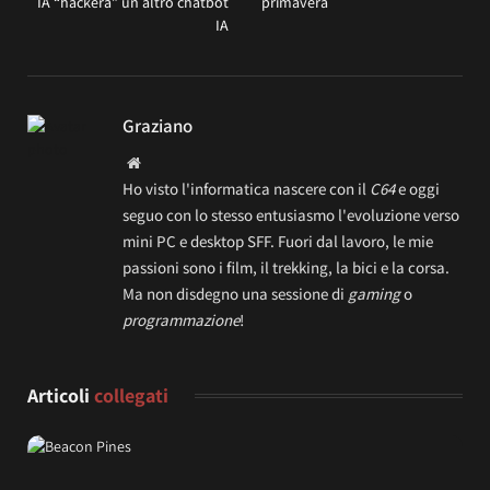
IA “hackera” un altro chatbot
primavera
IA
Graziano
Website
Ho visto l'informatica nascere con il
C64
e oggi
seguo con lo stesso entusiasmo l'evoluzione verso
mini PC e desktop SFF. Fuori dal lavoro, le mie
passioni sono i film, il trekking, la bici e la corsa.
Ma non disdegno una sessione di
gaming
o
programmazione
!
Articoli
collegati