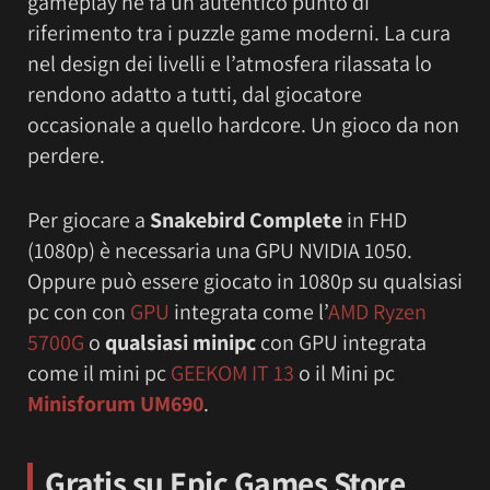
gameplay ne fa un autentico punto di
riferimento tra i puzzle game moderni. La cura
nel design dei livelli e l’atmosfera rilassata lo
rendono adatto a tutti, dal giocatore
occasionale a quello hardcore. Un gioco da non
perdere.
Per giocare a
Snakebird Complete
in FHD
(1080p) è necessaria una GPU NVIDIA 1050.
Oppure può essere giocato in 1080p su qualsiasi
pc con con
GPU
integrata come l’
AMD Ryzen
5700G
o
qualsiasi minipc
con GPU integrata
come il mini pc
GEEKOM IT 13
o il Mini pc
Minisforum UM690
.
Gratis su Epic Games Store