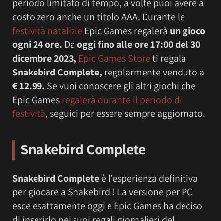
periodo limitato di tempo, a volte puoi avere a
costo zero anche un titolo AAA. Durante le
festività natalizie
Epic Games regalerà
un gioco
ogni 24 ore.
Da
oggi
fino alle ore
17:00 del 30
dicembre 2023,
Epic Games Store
ti regala
Snakebird Complete
,
regolarmente venduto a
€ 12.99.
Se vuoi conoscere gli altri giochi che
Epic Games
regalerà durante il periodo di
festività
, seguici per essere sempre aggiornato.
Snakebird Complete
Snakebird Complete
è l’esperienza definitiva
per giocare a Snakebird ! La versione per PC
esce esattamente oggi e Epic Games ha deciso
di inserirlo nei suoi regali giornalieri del