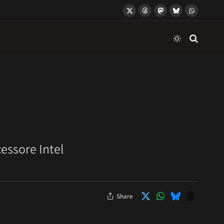
X
Threads
Mastodon
Bluesky
WhatsApp
(Twitter)
essore Intel
Share