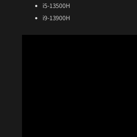
i5-13500H
i9-13900H