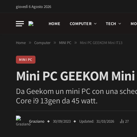
giovedì 6 Agosto 2026
HOME
COMPUTER
TECH
MO
Home
»
Computer
»
MINI PC
»
Mini PC GEEKOM Mini IT13
MINI PC
Mini PC GEEKOM Mini 
Da Geekom un mini PC con una scheda
Core i9 13gen da 45 watt.
Graziano
30/09/2023
Updated:
31/03/2026
27