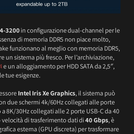
4-3200
in configurazione dual-channel per le
’assenza di memoria DDR5 non piace molto,
 Lake funzionano al meglio con memoria DDR5,
re un sistema più fresco. Per l’archiviazione,
4
e un alloggiamento per HDD SATA da 2,5″,
le tue esigenze.
cessore
Intel Iris Xe Graphics
, il sistema può
 con due schermi 4k/60Hz collegati alle porte
 a 8K/30Hz collegati alle 2 porte USB-C da 40
velocità di trasferimento dati di
40 Gbps
, è
rafica esterna (GPU discreta) per trasformare