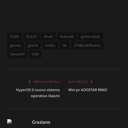
CUDA
DLSS3
driver
featured
game ready
games
giochi
nvidia
rtx
STABLEdiffusion
TensorRT
VSR
PREVIOUS ARTICLE
NEXT ARTICLE
HyperOS il nuovo sistema
Mini pc AOOSTAR MN6X
operativo Xiaomi
Graziano