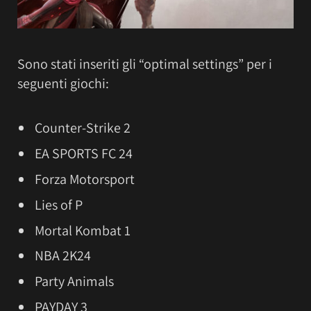
Sono stati inseriti gli “optimal settings” per i
seguenti giochi:
Counter-Strike 2
EA SPORTS FC 24
Forza Motorsport
Lies of P
Mortal Kombat 1
NBA 2K24
Party Animals
PAYDAY 3