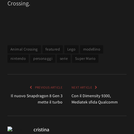
Crossing.
Animal Crossing
featured
Lego
modellino
nintendo
personaggi
serie
Super Mario
PREVIOUS ARTICLE
NEXT ARTICLE
Il nuovo Snapdragon 8 Gen 3
Con il Dimensity 9300,
mette il turbo
Mediatek sfida Qualcomm
cristina