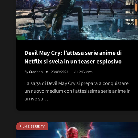
Devil May Cry: l’attesa serie anime di
Netflix si svela in un teaser esplosivo
By
Graziano
23/09/2024
24
Views
La saga di Devil May Cry si prepara a conquistare
un nuovo medium con l’attesissima serie anime in
arrivo su…
FILM E SERIE TV