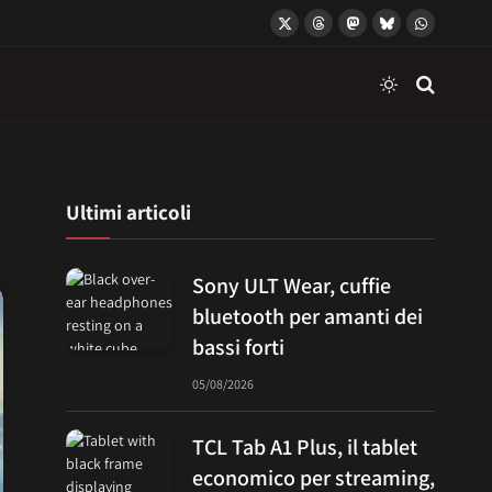
X
Threads
Mastodon
Bluesky
WhatsApp
(Twitter)
Ultimi articoli
Sony ULT Wear, cuffie
bluetooth per amanti dei
bassi forti
05/08/2026
TCL Tab A1 Plus, il tablet
economico per streaming,