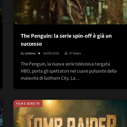
The Penguin: la serie spin-off è già un
successo
By
cristina
24/09/2024
37
Views
The Penguin, la nuova serie televisiva targata
HBO, porta gli spettatori nel cuore pulsante della
malavita di Gotham City. La…
FILM E SERIE TV