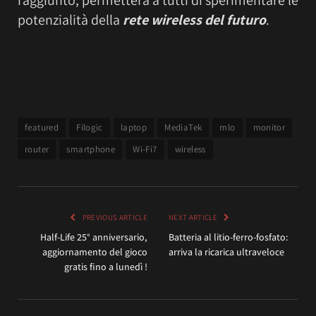
potenzialità della
rete wireless del futuro
.
featured
Filogic
laptop
MediaTek
mlo
monitor
router
smartphone
Wi-Fi7
wireless
PREVIOUS ARTICLE
NEXT ARTICLE
Half-Life 25° anniversario,
Batteria al litio-ferro-fosfato:
aggiornamento del gioco
arriva la ricarica ultraveloce
gratis fino a lunedì !