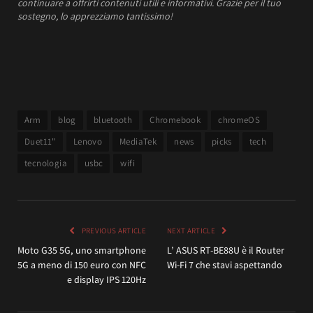
continuare a offrirti contenuti utili e informativi.
Grazie per il tuo
sostegno, lo apprezziamo tantissimo!
Arm
blog
bluetooth
Chromebook
chromeOS
Duet11"
Lenovo
MediaTek
news
picks
tech
tecnologia
usbc
wifi
PREVIOUS ARTICLE
NEXT ARTICLE
Moto G35 5G, uno smartphone
L’ ASUS RT-BE88U è il Router
5G a meno di 150 euro con NFC
Wi-Fi 7 che stavi aspettando
e display IPS 120Hz