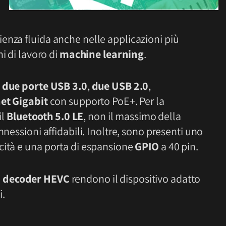
enza fluida anche nelle applicazioni più
hi di lavoro di
machine learning
.
o
due porte USB 3.0
,
due USB 2.0
,
et Gigabit
con supporto PoE+. Per la
il
Bluetooth 5.0 LE
, non il massimo della
nnessioni affidabili. Inoltre, sono presenti uno
cità e una porta di espansione
GPIO
a 40 pin.
n
decoder HEVC
rendono il dispositivo adatto
i.