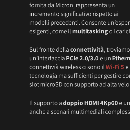
fornita da Micron, rappresenta un
incremento significativo rispetto ai
modelli precedenti. Consente un’esperi
esigenti, come il
multitasking
o i caric
Sul fronte della
connettività
, troviam
un’interfaccia
PCIe 2.0/3.0
e un
Ethern
connettivià wireless ci sono il
Wi-Fi 5
e 
tecnologia ma sufficienti per gestire co
slot microSD con supporto ad alta velo
Il supporto a
doppio HDMI 4Kp60
e u
anche a scenari multimediali compless