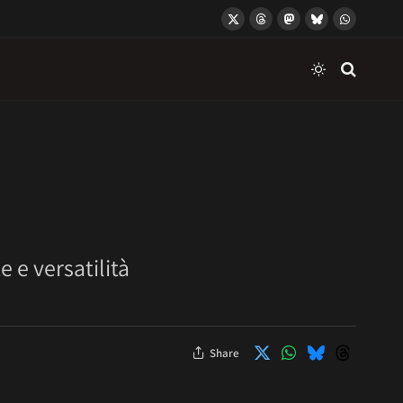
X
Threads
Mastodon
Bluesky
WhatsApp
(Twitter)
 e versatilità
Share