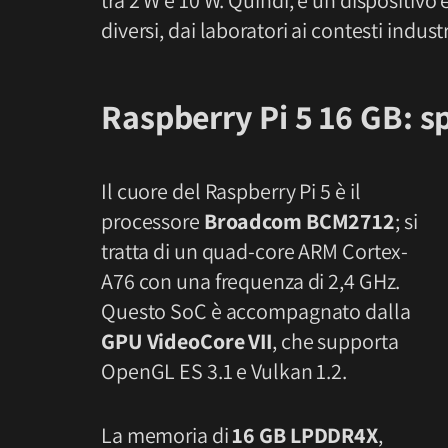
diversi, dai laboratori ai contesti industr
Raspberry Pi 5 16 GB: s
Il cuore del Raspberry Pi 5 è il
processore
Broadcom BCM2712
; si
tratta di un quad-core ARM Cortex-
A76 con una frequenza di 2,4 GHz.
Questo SoC è accompagnato dalla
GPU VideoCore VII
, che supporta
OpenGL ES 3.1 e Vulkan 1.2.
La memoria di
16 GB LPDDR4X
,