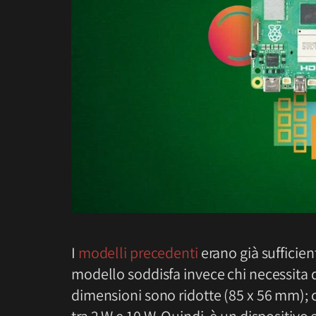
I
modelli precedenti
erano già sufficien
modello soddisfa invece chi necessita 
dimensioni sono ridotte (85 x 56 mm);
tra 2 W e 10 W. Quindi, è un dispositivo 