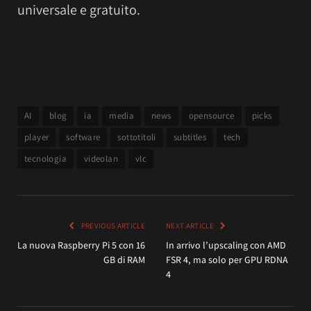
universale e gratuito.
AI
blog
ia
media
news
opensource
picks
player
software
sottotitoli
subtitles
tech
tecnologia
videolan
vlc
PREVIOUS ARTICLE
NEXT ARTICLE
La nuova Raspberry Pi 5 con 16
In arrivo l’upscaling con AMD
GB di RAM
FSR 4, ma solo per GPU RDNA
4