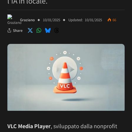
l'IA in locale.
Graziano
10/01/2025
Updated:
10/01/2025
66
Share
VLC Media Player
, sviluppato dalla nonprofit