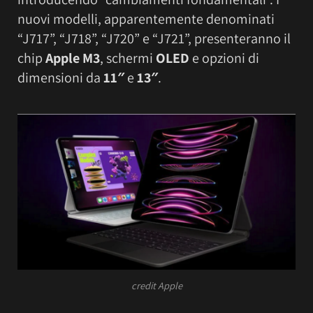
nuovi modelli, apparentemente denominati
“J717”, “J718”, “J720” e “J721”, presenteranno il
chip
Apple M3
, schermi
OLED
e opzioni di
dimensioni da
11″
e
13″
.
credit Apple