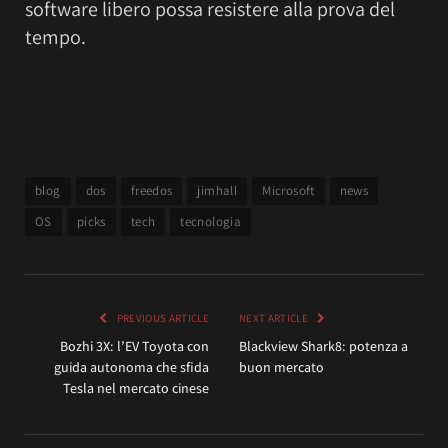
software libero possa resistere alla prova del
tempo.
blog
dos
freedos
jimhall
Microsoft
news
OS
picks
tech
tecnologia
PREVIOUS ARTICLE
NEXT ARTICLE
Bozhi 3X: l’EV Toyota con
Blackview Shark8: potenza a
guida autonoma che sfida
buon mercato
Tesla nel mercato cinese