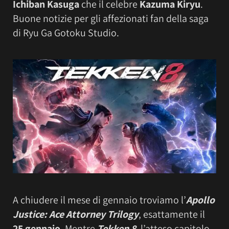
Ichiban Kasuga
che il celebre
Kazuma Kiryu
.
Buone notizie per gli affezionati fan della saga
di Ryu Ga Gotoku Studio.
A chiudere il mese di gennaio troviamo l’
Apollo
Justice: Ace Attorney Trilogy
, esattamente il
25 gennaio
. Mentre
Tekken 8
, l’atteso capitolo