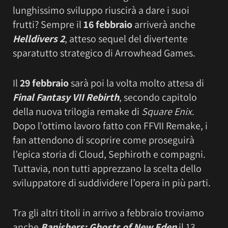
lunghissimo sviluppo riuscirà a dare i suoi
frutti? Sempre il
16 febbraio
arriverà anche
Helldivers 2
, atteso sequel del divertente
sparatutto strategico di Arrowhead Games.
Il
29 febbraio
sarà poi la volta molto attesa di
Final Fantasy VII Rebirth
, secondo capitolo
della nuova trilogia remake di
Square Enix
.
Dopo l’ottimo lavoro fatto con FFVII Remake, i
fan attendono di scoprire come proseguirà
l’epica storia di Cloud, Sephiroth e compagni.
Tuttavia, non tutti apprezzano la scelta dello
sviluppatore di suddividere l’opera in più parti.
Tra gli altri titoli in arrivo a febbraio troviamo
anche
Banishers: Ghosts of New Eden
il 13,