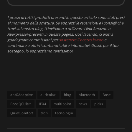
I prezzi
di tutti i prodotti presenti in questo articolo sono stati presi
al momento della scrittura.
Se apprezzi le recensioni e i consigli che
trovi sul nostro blog, ti invitiamo a utilizzare i link Amazon o
Aliexpress
🧺
presenti in questa pagina. Così facendo, ci aiuti a
guadagnare commissioni per
sostenere il nostro lavoro
e
continuare a offrirti contenuti utili e informativi.
Grazie per il tuo
sostegno, lo apprezziamo tantissimo!
aptXAdaptive
auricolari
blog
bluetooth
Bose
BoseQCUltra
IPX4
multipoint
news
picks
QuietComfort
tech
tecnologia