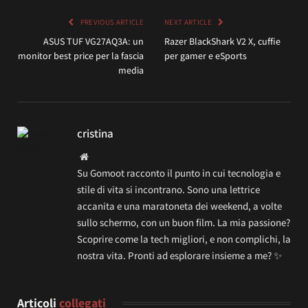
PREVIOUS ARTICLE
NEXT ARTICLE
ASUS TUF VG27AQ3A: un
Razer BlackShark V2 X, cuffie
monitor best price per la fascia
per gamer e eSports
media
cristina
Website
Su Gomoot racconto il punto in cui tecnologia e
stile di vita si incontrano. Sono una lettrice
accanita e una maratoneta dei weekend, a volte
sullo schermo, con un buon film. La mia passione?
Scoprire come la tech migliori, e non complichi, la
nostra vita. Pronti ad esplorare insieme a me? ✨
Articoli
collegati