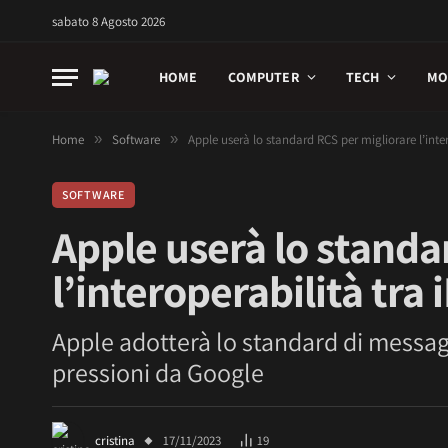
sabato 8 Agosto 2026
HOME
COMPUTER
TECH
MO
Home
»
Software
»
Apple userà lo standard RCS per migliorare l’inte
SOFTWARE
Apple userà lo standa
l’interoperabilità tra
Apple adotterà lo standard di messagg
pressioni da Google
cristina
17/11/2023
19