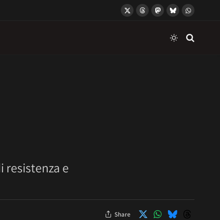
X
Threads
Mastodon
Bluesky
WhatsApp
(Twitter)
i resistenza e
Share