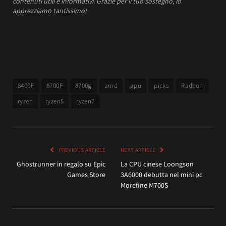
contenuti utili e informativi.
Grazie per il tuo sostegno, lo
apprezziamo tantissimo!
8400F
8700F
8700g
amd
gpu
picks
Radeon
ryzen
ryzen5
ryzen7
PREVIOUS ARTICLE
NEXT ARTICLE
Ghostrunner in regalo su Epic
La CPU cinese Loongson
Games Store
3A6000 debutta nel mini pc
Morefine M700S