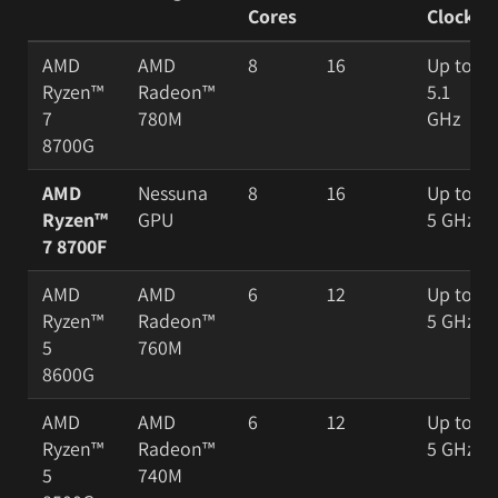
Cores
Clock
AMD
AMD
8
16
Up to
Ryzen™
Radeon™
5.1
7
780M
GHz
8700G
AMD
Nessuna
8
16
Up to
Ryzen™
GPU
5 GHz
7 8700F
AMD
AMD
6
12
Up to
Ryzen™
Radeon™
5 GHz
5
760M
8600G
AMD
AMD
6
12
Up to
Ryzen™
Radeon™
5 GHz
5
740M