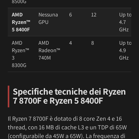
8500G
AMD
Nessuna
6
12
Up to
Ryzen™
GPU
4.7
5 8400F
GHz
AMD
AMD
4
8
Up to
Ryzen™
Radeon™
4.9
3
740M
GHz
8300G
Specifiche tecniche dei Ryzen
7 8700F e Ryzen 5 8400F
Il Ryzen 7 8700F è dotato di 8 core Zen 4 e 16
thread, con 16 MB di cache L3 e un TDP di 65W
(configurabile da 45W a 65W). La frequenza di