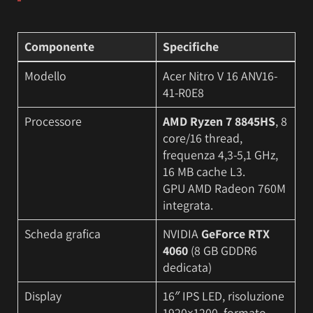
Componente
Specifiche
Modello
Acer Nitro V 16 ANV16-
41-R0E8
Processore
AMD Ryzen 7 8845HS
, 8
core/16 thread,
frequenza 4,3-5,1 GHz,
16 MB cache L3.
GPU AMD Radeon 760M
integrata.
Scheda grafica
NVIDIA
GeForce RTX
4060
(8 GB GDDR6
dedicata)
Display
16″ IPS LED, risoluzione
1920×1200, formato