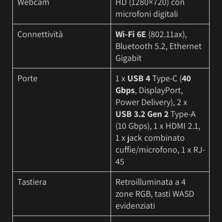
Webcam
HD (1280×720) con
microfoni digitali
Connettività
Wi-Fi 6E
(802.11ax),
Bluetooth 5.2, Ethernet
Gigabit
Porte
1 x
USB 4
Type-C (
40
Gbps
, DisplayPort,
Power Delivery), 2 x
USB 3.2 Gen 2
Type-A
(10 Gbps), 1 x HDMI 2.1,
1 x jack combinato
cuffie/microfono, 1 x RJ-
45
Tastiera
Retroilluminata a 4
zone RGB, tasti WASD
evidenziati