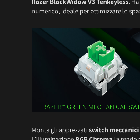
Razer BlackWidow V3 Tenkeyless
. Ha
numerico, ideale per ottimizzare lo spaz
Monta gli apprezzati
switch meccanici
L’illuminazione
RGB Chroma
la rende 