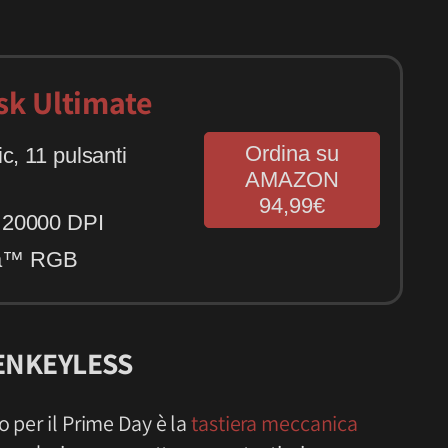
isk Ultimate
Ordina su
ic, 11 pulsanti
AMAZON
94,99€
o 20000 DPI
ma™ RGB
ENKEYLESS
o per il Prime Day è la
tastiera meccanica