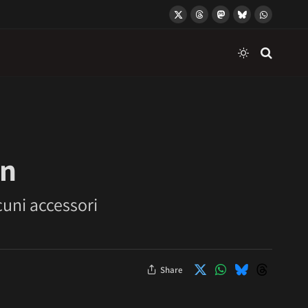
X
Threads
Mastodon
Bluesky
WhatsApp
(Twitter)
on
cuni accessori
Share