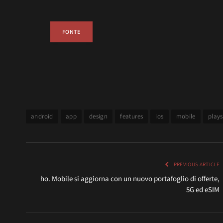
FONTE
android
app
design
features
ios
mobile
plays
PREVIOUS ARTICLE
ho. Mobile si aggiorna con un nuovo portafoglio di offerte,
5G ed eSIM