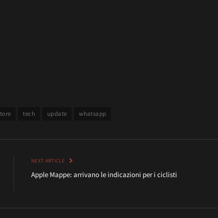
tore
tech
update
whatsapp
NEXT ARTICLE
Apple Mappe: arrivano le indicazioni per i ciclisti