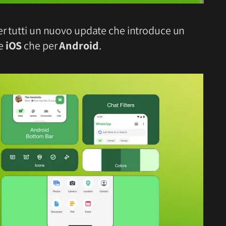
er tutti un nuovo update che introduce un
ne
iOS
che per
Android
.