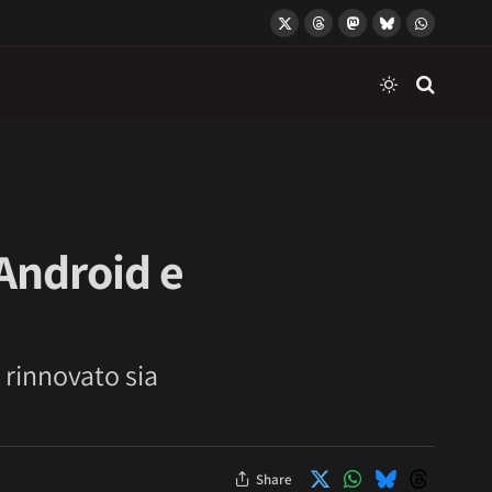
X
Threads
Mastodon
Bluesky
WhatsApp
(Twitter)
 Android e
 rinnovato sia
Share