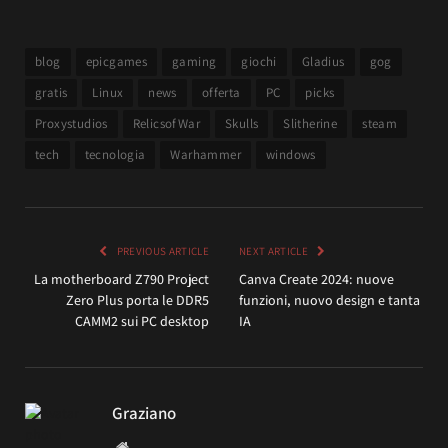
blog
epicgames
gaming
giochi
Gladius
gog
gratis
Linux
news
offerta
PC
picks
Proxystudios
RelicsofWar
Skulls
Slitherine
steam
tech
tecnologia
Warhammer
windows
PREVIOUS ARTICLE
NEXT ARTICLE
La motherboard Z790 Project
Canva Create 2024: nuove
Zero Plus porta le DDR5
funzioni, nuovo design e tanta
CAMM2 sui PC desktop
IA
Graziano
Website