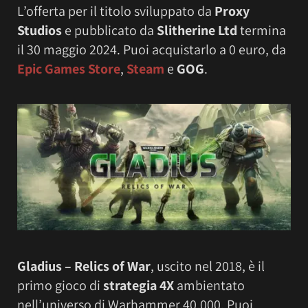
L’offerta per il titolo sviluppato da
Proxy
Studios
e pubblicato da
Slitherine Ltd
termina
il 30 maggio 2024. Puoi acquistarlo a 0 euro, da
Epic Games Store
,
Steam
e
GOG
.
Gladius – Relics of War
, uscito nel 2018, è il
primo gioco di
strategia 4X
ambientato
nell’universo di Warhammer 40,000. Puoi